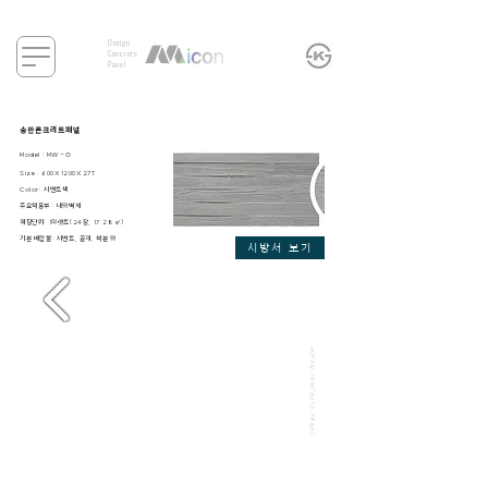
Design
Concrete
Panel
송판콘크리트패널
Model : MW-G
Size : 600X1200X27T
Color: 시멘
트색
주요적용부 : 내외벽체
​패킹단위: 1파렛트(24장, 17.28㎡)
​기본 배합물: 시멘트, 골재, 석분 외
시방서 보기
MICON CONCRETE PANEL