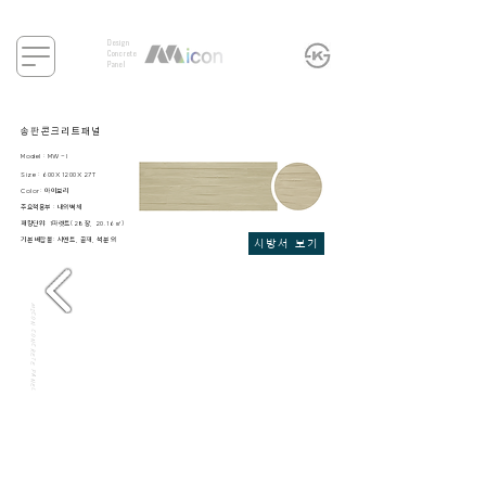
Design
Concrete
Panel
​송판콘크리트패널
Model : MW
-I
Size : 600X1200X27T
Color: 아이보리
주요적용부 : 내외벽체
​패킹단위: 1파렛트(28장, 20.16㎡)
​기본 배합물: 시멘트, 골재, 석분 외
시방서 보기
MICON CONCRETE PANEL