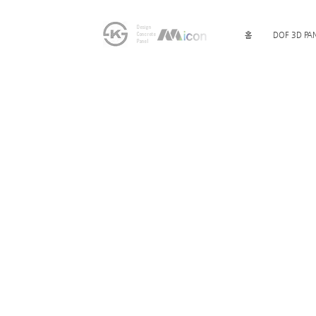
Design
Concrete
홈
DOF 3D PA
Panel