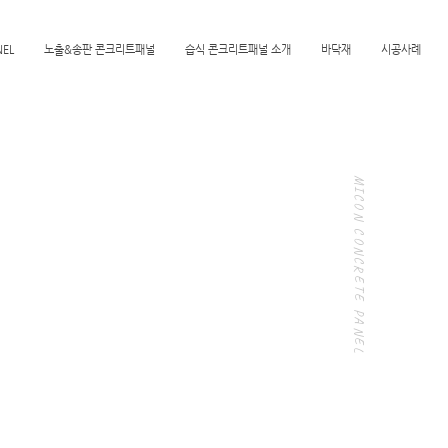
NEL
노출&송판 콘크리트패널
습식 콘크리트패널 소개
바닥재
시공사례
MICON CONCRETE PANEL