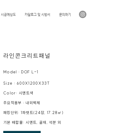
시공예상도
카달로그 및 시방서
문의하기
라인콘크리트패널
Model : DOF L
-1
Size : 600X1200X33T
Color: 시멘
트색
주요적용부 : 내외벽체
​패킹단위: 1파렛트(24장, 17.28㎡)
​기본 배합물: 시멘트, 골재, 석분 외