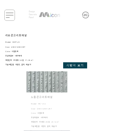
Design
Concrete
Panel
리브콘크리트패널
Model : DOF LIV
Size : 600X1200X33T
Color: 시멘
트색
주요적용부 : 내외벽체
​패킹단위: 1파렛트(24장, 17.28㎡)
​기본 배합물: 시멘트, 골재, 석분 외
시방서 보기
노출콘크리트패널
Model : MC-612
Size : 600X1200X28T
Color: 시멘트색
주요적용부 : 내외벽체
​패킹단위: 1파렛트(28장, 20.16㎡)
​기본 배합물: 시멘트, 골재, 석분 외