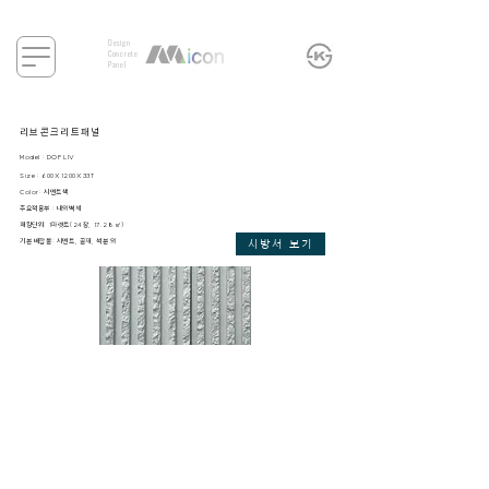
Design
Concrete
Panel
리브콘크리트패널
Model : DOF LIV
Size : 600X1200X33T
Color: 시멘
트색
주요적용부 : 내외벽체
​패킹단위: 1파렛트(24장, 17.28㎡)
​기본 배합물: 시멘트, 골재, 석분 외
시방서 보기