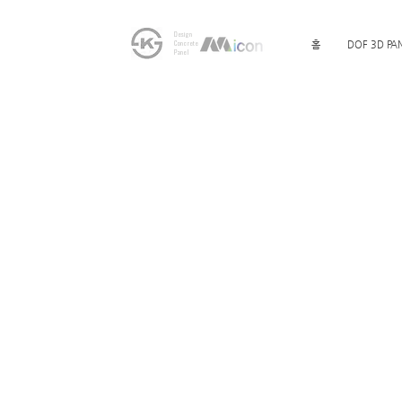
Design
Concrete
홈
DOF 3D PA
Panel