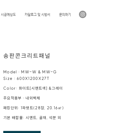
시공예상도
카달로그 및 시방서
문의하기
​송판콘크리트패널
Model : MW
-W &
MW
-G
Size : 600X1200X27T
Color: 화이트
[시멘
트색] &그레이
주요적용부 : 내외벽체
​패킹단위: 1파렛트(28장, 20.16㎡)
​기본 배합물: 시멘트, 골재, 석분 외