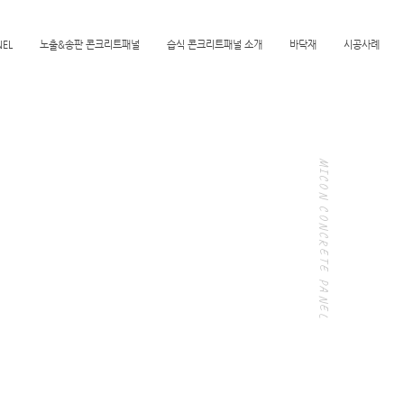
NEL
노출&송판 콘크리트패널
습식 콘크리트패널 소개
바닥재
시공사례
MICON CONCRETE PANEL