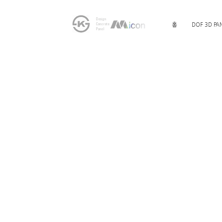
Design
Concrete
홈
DOF 3D PA
Panel