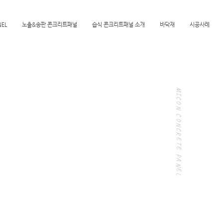
NEL
노출&송판 콘크리트패널
습식 콘크리트패널 소개
바닥재
시공사례
MICON CONCRETE PANEL