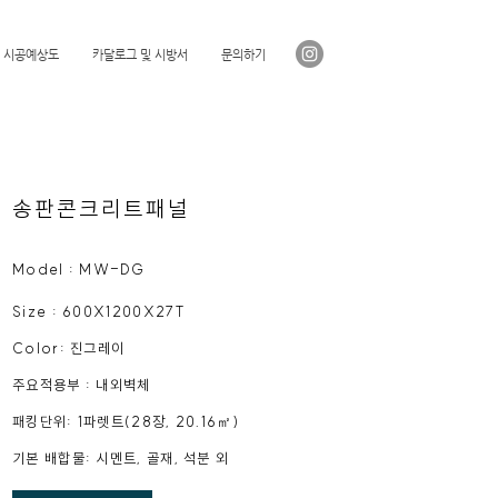
시공예상도
카달로그 및 시방서
문의하기
​송판콘크리트패널
Model : MW
-DG
Size : 600X1200X27T
Color: 진그레이
주요적용부 : 내외벽체
​패킹단위: 1파렛트(28장, 20.16㎡)
​기본 배합물: 시멘트, 골재, 석분 외