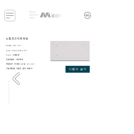
Design
Concrete
Panel
​노출
콘크리트패널
Model : MC
-612
Size : 600X1200X27T
Color: 시멘
트색
주요적용부 : 내외벽체
​패킹단위: 1파렛트(28장, 20.16㎡)
​기본 배합물: 시멘트, 골재, 석분 외
시방서 보기
MICON CONCRETE PANEL